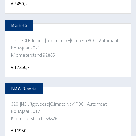
€ 3450,-
MG EHS
1.5 TGDI Edition1 |Leder|TrekH|Camera|ACC - Automaat
Bouwjaar 2021
Kilometerstand 92885
€ 17250,-
BMW 3-serie
320i |M3 uitgevoerd|Climate|Navi|PDC - Automaat
Bouwjaar 2012
Kilometerstand 189826
€ 11950,-