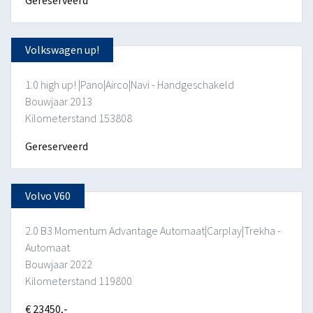
Volkswagen up!
1.0 high up! |Pano|Airco|Navi - Handgeschakeld
Bouwjaar 2013
Kilometerstand 153808
Gereserveerd
Volvo V60
2.0 B3 Momentum Advantage Automaat|Carplay|Trekha -
Automaat
Bouwjaar 2022
Kilometerstand 119800
€ 23450,-