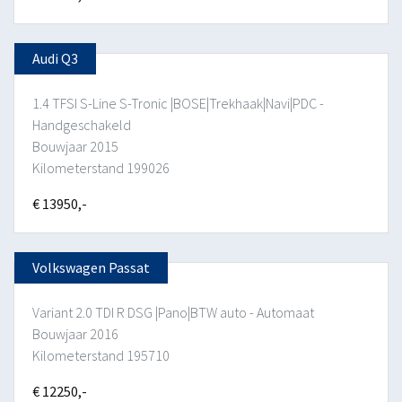
Audi Q3
1.4 TFSI S-Line S-Tronic |BOSE|Trekhaak|Navi|PDC -
Handgeschakeld
Bouwjaar 2015
Kilometerstand 199026
€ 13950,-
Volkswagen Passat
Variant 2.0 TDI R DSG |Pano|BTW auto - Automaat
Bouwjaar 2016
Kilometerstand 195710
€ 12250,-