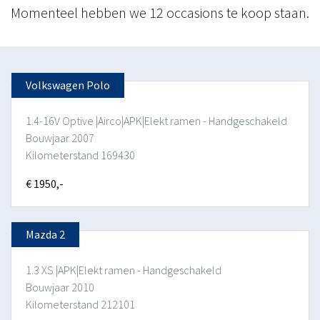
Momenteel hebben we 12 occasions te koop staan.
Volkswagen Polo
1.4-16V Optive |Airco|APK|Elekt ramen - Handgeschakeld
Bouwjaar 2007
Kilometerstand 169430
€ 1950,-
Mazda 2
1.3 XS |APK|Elekt ramen - Handgeschakeld
Bouwjaar 2010
Kilometerstand 212101