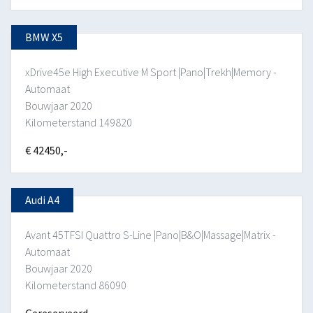
BMW X5
xDrive45e High Executive M Sport |Pano|Trekh|Memory -
Automaat
Bouwjaar 2020
Kilometerstand 149820
€ 42450,-
Audi A4
Avant 45TFSI Quattro S-Line |Pano|B&O|Massage|Matrix -
Automaat
Bouwjaar 2020
Kilometerstand 86090
Gereserveerd