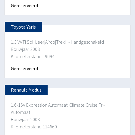
Gereserveerd
Toyota Yaris
1.3 VVTi Sol |Leer|Airco|TrekH - Handgeschakeld
Bouwjaar 2008
Kilometerstand 190941
Gereserveerd
Renault Modus
1.6-16V Expression Automaat |Climate|Cruise|Tr -
Automaat
Bouwjaar 2008
Kilometerstand 114660