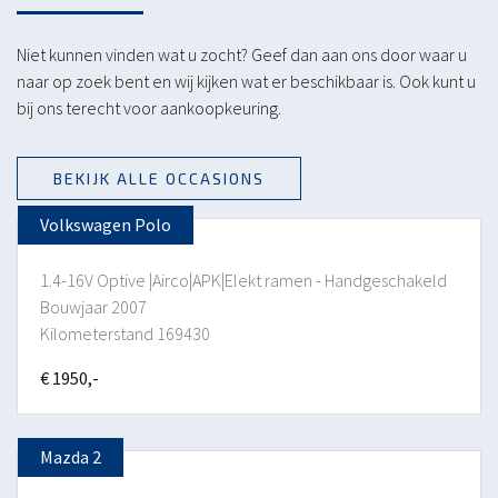
Niet kunnen vinden wat u zocht? Geef dan aan ons door waar u
naar op zoek bent en wij kijken wat er beschikbaar is. Ook kunt u
bij ons terecht voor aankoopkeuring.
BEKIJK ALLE OCCASIONS
Volkswagen Polo
1.4-16V Optive |Airco|APK|Elekt ramen - Handgeschakeld
Bouwjaar 2007
Kilometerstand 169430
€ 1950,-
Mazda 2