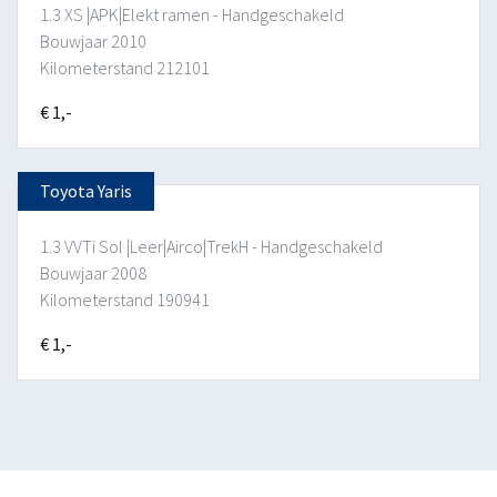
1.3 XS |APK|Elekt ramen - Handgeschakeld
Bouwjaar 2010
Kilometerstand 212101
€ 1,-
Toyota Yaris
1.3 VVTi Sol |Leer|Airco|TrekH - Handgeschakeld
Bouwjaar 2008
Kilometerstand 190941
€ 1,-