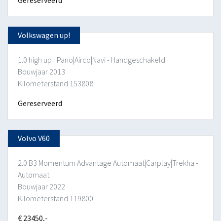
Volkswagen up!
1.0 high up! |Pano|Airco|Navi - Handgeschakeld
Bouwjaar 2013
Kilometerstand 153808
Gereserveerd
Volvo V60
2.0 B3 Momentum Advantage Automaat|Carplay|Trekha -
Automaat
Bouwjaar 2022
Kilometerstand 119800
€ 23450,-