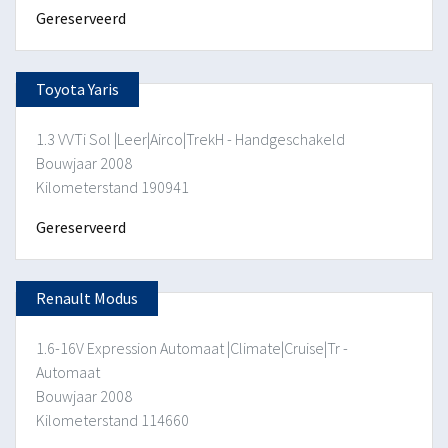
Gereserveerd
Toyota Yaris
1.3 VVTi Sol |Leer|Airco|TrekH - Handgeschakeld
Bouwjaar 2008
Kilometerstand 190941
Gereserveerd
Renault Modus
1.6-16V Expression Automaat |Climate|Cruise|Tr -
Automaat
Bouwjaar 2008
Kilometerstand 114660