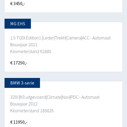
€ 3450,-
MG EHS
1.5 TGDI Edition1 |Leder|TrekH|Camera|ACC - Automaat
Bouwjaar 2021
Kilometerstand 92885
€ 17250,-
BMW 3-serie
320i |M3 uitgevoerd|Climate|Navi|PDC - Automaat
Bouwjaar 2012
Kilometerstand 189826
€ 11950,-