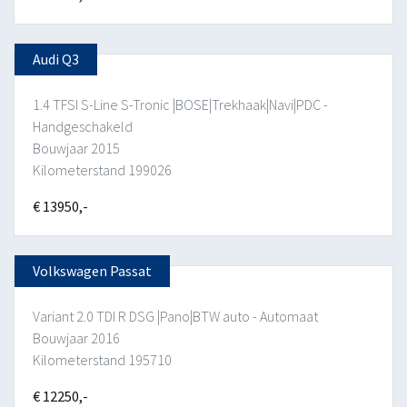
Audi Q3
1.4 TFSI S-Line S-Tronic |BOSE|Trekhaak|Navi|PDC -
Handgeschakeld
Bouwjaar 2015
Kilometerstand 199026
€ 13950,-
Volkswagen Passat
Variant 2.0 TDI R DSG |Pano|BTW auto - Automaat
Bouwjaar 2016
Kilometerstand 195710
€ 12250,-