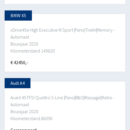
BMW X5
xDrive45e High Executive M Sport |Pano|Trekh|Memory -
Automaat
Bouwjaar 2020
Kilometerstand 149820
€ 42450,-
Audi A4
Avant 45TFSI Quattro S-Line |Pano|B&O|Massage|Matrix -
Automaat
Bouwjaar 2020
Kilometerstand 86090
Gereserveerd