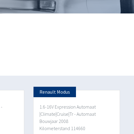
Renault Modus
 -
1.6-16V Expression Automaat
|Climate|Cruise|Tr - Automaat
Bouwjaar 2008
Kilometerstand 114660