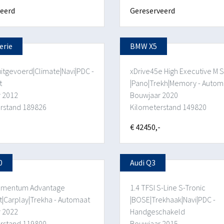
eerd
Gereserveerd
erie
BMW X5
uitgevoerd|Climate|Navi|PDC -
xDrive45e High Executive M 
t
|Pano|Trekh|Memory - Autom
 2012
Bouwjaar 2020
rstand 189826
Kilometerstand 149820
-
€ 42450,-
0
Audi Q3
Momentum Advantage
1.4 TFSI S-Line S-Tronic
|Carplay|Trekha - Automaat
|BOSE|Trekhaak|Navi|PDC -
 2022
Handgeschakeld
rstand 119800
Bouwjaar 2015