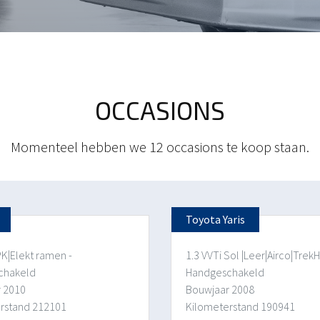
OCCASIONS
Momenteel hebben we 12 occasions te koop staan.
Toyota Yaris
PK|Elekt ramen -
1.3 VVTi Sol |Leer|Airco|TrekH
chakeld
Handgeschakeld
 2010
Bouwjaar 2008
rstand 212101
Kilometerstand 190941