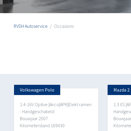
RVDH Autoservice
Occasions
Volkswagen Polo
Mazda 2
1.4-16V Optive |Airco|APK|Elekt ramen
1.3 XS |A
- Handgeschakeld
Handges
Bouwjaar 2007
Bouwjaar
Kilometerstand 169430
Kilomete