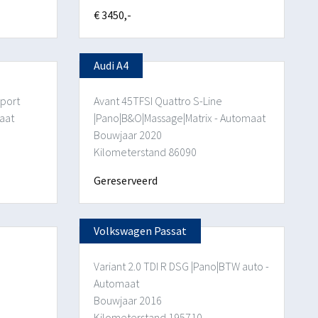
€ 3450,-
Audi A4
Sport
Avant 45TFSI Quattro S-Line
aat
|Pano|B&O|Massage|Matrix - Automaat
Bouwjaar 2020
Kilometerstand 86090
Gereserveerd
Volkswagen Passat
Variant 2.0 TDI R DSG |Pano|BTW auto -
Automaat
Bouwjaar 2016
Kilometerstand 195710