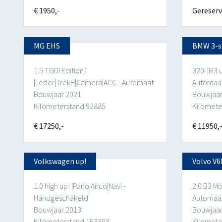
€ 1950,-
Gereserv
MG EHS
BMW 3-s
1.5 TGDI Edition1
320i |M3 
|Leder|TrekH|Camera|ACC - Automaat
Automaa
Bouwjaar 2021
Bouwjaar
Kilometerstand 92885
Kilomete
€ 17250,-
€ 11950,
Volkswagen up!
Volvo V6
1.0 high up! |Pano|Airco|Navi -
2.0 B3 
Handgeschakeld
Automaat
Bouwjaar 2013
Bouwjaar
Kilometerstand 153808
Kilomete