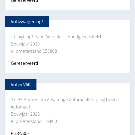
Volkswagen up!
1.0 high up! |Pano|Airco|Navi - Handgeschakeld
Bouwjaar 2013
Kilometerstand 153808
Gereserveerd
Volvo V60
2.0 B3 Momentum Advantage Automaat|Carplay|Trekha -
Automaat
Bouwjaar 2022
Kilometerstand 119800
€ 23450,-