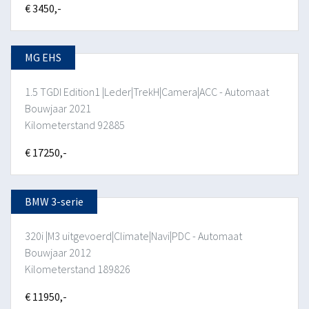
€ 3450,-
MG EHS
1.5 TGDI Edition1 |Leder|TrekH|Camera|ACC - Automaat
Bouwjaar 2021
Kilometerstand 92885
€ 17250,-
BMW 3-serie
320i |M3 uitgevoerd|Climate|Navi|PDC - Automaat
Bouwjaar 2012
Kilometerstand 189826
€ 11950,-