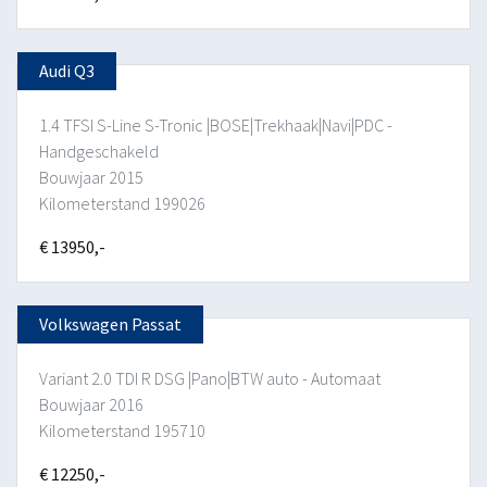
Audi Q3
1.4 TFSI S-Line S-Tronic |BOSE|Trekhaak|Navi|PDC -
Handgeschakeld
Bouwjaar 2015
Kilometerstand 199026
€ 13950,-
Volkswagen Passat
Variant 2.0 TDI R DSG |Pano|BTW auto - Automaat
Bouwjaar 2016
Kilometerstand 195710
€ 12250,-