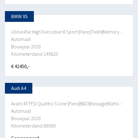
BMW X5
xDrive45e High Executive M Sport |Pano|Trekh|Memory -
Automaat
Bouwjaar 2020
Kilometerstand 149820
€ 42450,-
Audi A4
Avant 45TFSI Quattro S-Line |Pano|B&O|Massage|Matrix -
Automaat
Bouwjaar 2020
Kilometerstand 86090
Gereserveerd