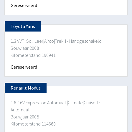
Gereserveerd
Toyota Yaris
1.3 VVTi Sol |Leer|Airco|TrekH - Handgeschakeld
Bouwjaar 2008
Kilometerstand 190941
Gereserveerd
Renault Modus
1.6-16V Expression Automaat |Climate|Cruise|Tr -
Automaat
Bouwjaar 2008
Kilometerstand 114660