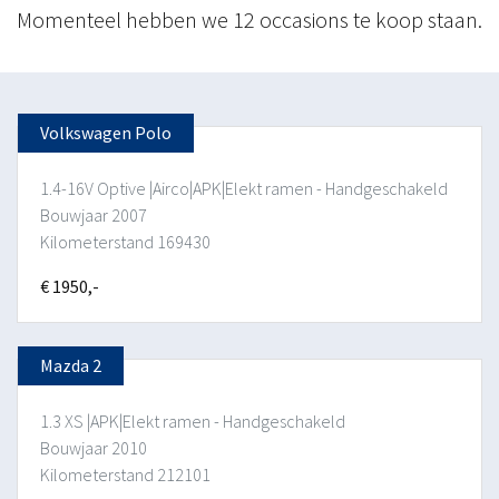
Momenteel hebben we 12 occasions te koop staan.
Volkswagen Polo
1.4-16V Optive |Airco|APK|Elekt ramen - Handgeschakeld
Bouwjaar 2007
Kilometerstand 169430
€ 1950,-
Mazda 2
1.3 XS |APK|Elekt ramen - Handgeschakeld
Bouwjaar 2010
Kilometerstand 212101