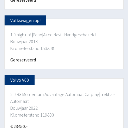
Volkswagen up!
1.0 high up! |Pano|Airco|Navi - Handgeschakeld
Bouwjaar 2013
Kilometerstand 153808
Gereserveerd
Volvo V60
2.0 B3 Momentum Advantage Automaat|Carplay|Trekha -
Automaat
Bouwjaar 2022
Kilometerstand 119800
€ 23450,-