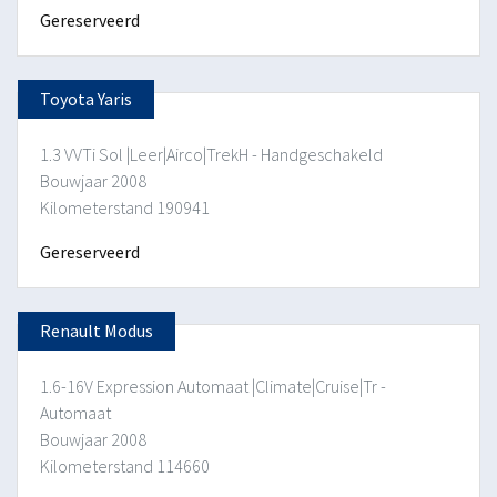
Gereserveerd
Toyota Yaris
1.3 VVTi Sol |Leer|Airco|TrekH - Handgeschakeld
Bouwjaar 2008
Kilometerstand 190941
Gereserveerd
Renault Modus
1.6-16V Expression Automaat |Climate|Cruise|Tr -
Automaat
Bouwjaar 2008
Kilometerstand 114660