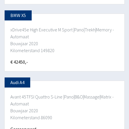
BMW X5
xDrive45e High Executive M Sport |Pano|Trekh|Memory -
Automaat
Bouwjaar 2020
Kilometerstand 149820
€ 42450,-
Audi A4
Avant 45TFSI Quattro S-Line |Pano|B&O|Massage|Matrix -
Automaat
Bouwjaar 2020
Kilometerstand 86090
Gereserveerd