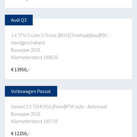
Audi Q3
1.4 TFSI S-Line S-Tronic |BOSE|Trekhaak|Navi|PDC -
Handgeschakeld
Bouwjaar 2015
Kilometerstand 199026
€ 13950,-
Volkswagen Passat
Variant 2.0 TDI R DSG |Pano|BTW auto - Automaat
Bouwjaar 2016
Kilometerstand 195710
€ 12250,-