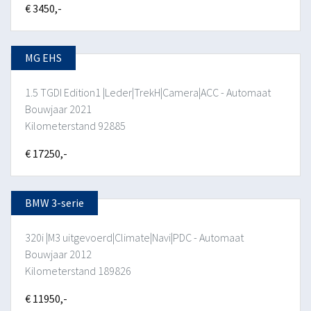
€ 3450,-
MG EHS
1.5 TGDI Edition1 |Leder|TrekH|Camera|ACC - Automaat
Bouwjaar 2021
Kilometerstand 92885
€ 17250,-
BMW 3-serie
320i |M3 uitgevoerd|Climate|Navi|PDC - Automaat
Bouwjaar 2012
Kilometerstand 189826
€ 11950,-