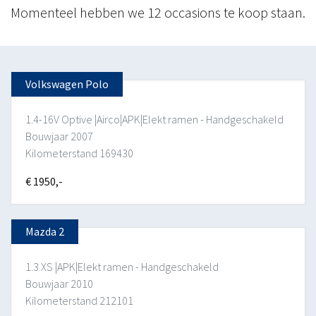
Momenteel hebben we 12 occasions te koop staan.
Volkswagen Polo
1.4-16V Optive |Airco|APK|Elekt ramen - Handgeschakeld
Bouwjaar 2007
Kilometerstand 169430
€ 1950,-
Mazda 2
1.3 XS |APK|Elekt ramen - Handgeschakeld
Bouwjaar 2010
Kilometerstand 212101